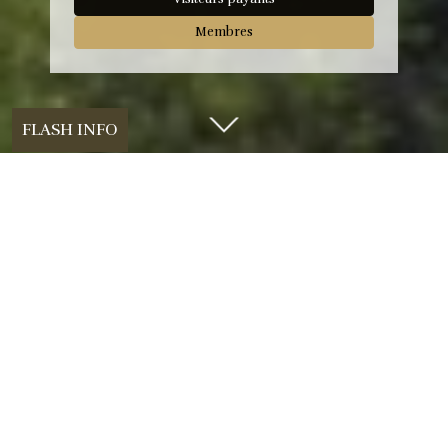
Membres
FLASH INFO
BIENVENUE SUR LE SITE WEB
DU GOLF DE LÉSIGNY-
RÉVEILLON